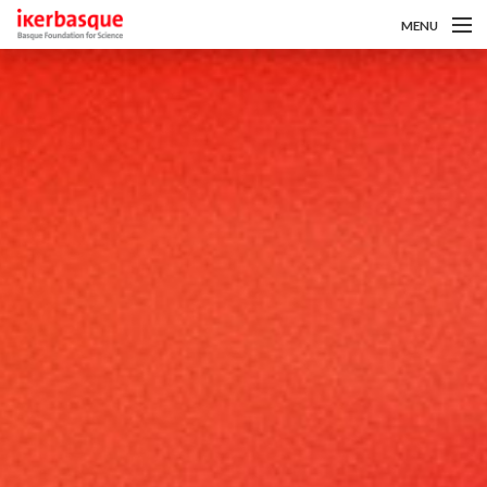
Pasar al contenido principal
MENU
Sobre nosotros
Convocatorias
Investigadoras/es
Noticias
Intranet
es
eu
en