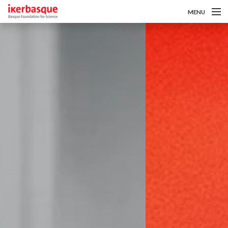
Pasar al contenido principal
MENU
Sobre nosotros
Convocatorias
Investigadoras/es
Noticias
Intranet
es
eu
en