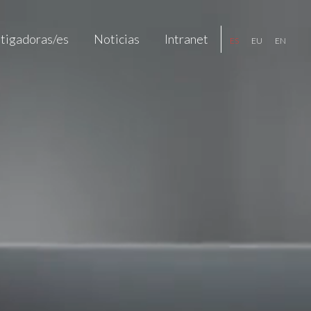
stigadoras/es
Noticias
Intranet
ES
EU
EN