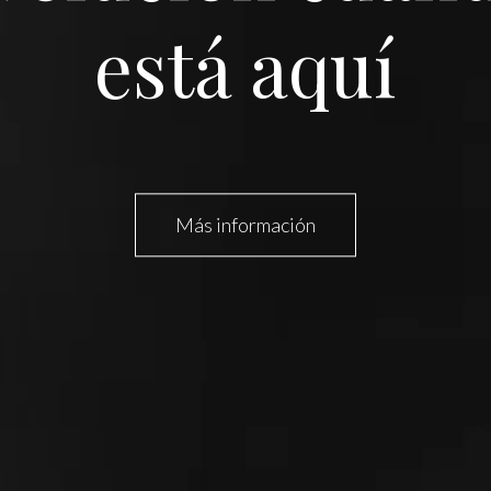
ndo a ser desc
Ikerbasque, la Fundación Vasca para la Cienc
Conoce Ikerbasque