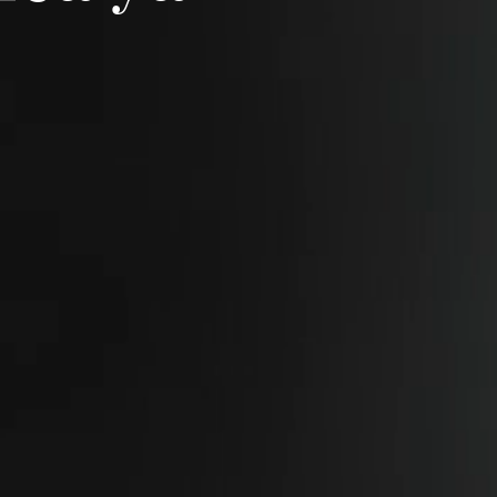
ubierto
ia