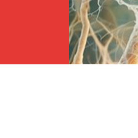
na de nuestras
valuación.