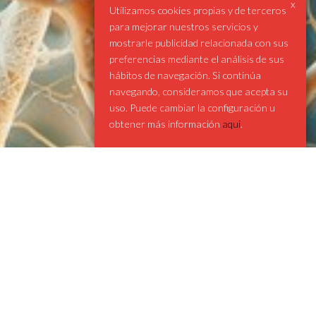
x
Utilizamos cookies propias y de terceros
para mejorar nuestros servicios y
mostrarle publicidad relacionada con sus
preferencias mediante el análisis de sus
hábitos de navegación. Si continúa
navegando, consideramos que acepta su
uso. Puede cambiar la configuración u
obtener más información
aqui
.