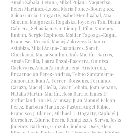
Amaia Zabala-Letona, Mikel Pujana-Vaquerizo,
Belen Martinez-Laosa, Maria Ponce-Rodriguez,
Saioa Garcia-Longarte, Isabel Mendizabal, Ana
Gimeno, Malgorzata Rogalska, Joycelyn Tan, Diana
Cabrera, Sebastiaan van Liempd, Pilar Ximenez-
Embun, Sergio Espinosa, Maider Fagoaga-Eugui,
Francesca Peccati, Maciej Zakrzewski, Ianire
Astobiza, Mikel Arana-Castañares, Sarah
Cherkaoui, Maria Sendino, Inés Martín-Barros,
Amaia Ercilla, Laura Bozal-Basterra, Onintza
Carlevaris, Amaia Arruabarrena-Aristorena,
Encarnación Pérez-Andrés, Telmo Santamaría-
Zamorano, Juan A. Ferrer-Bonsoms, Fernando
Carazo, Maciej Cieśla, Cesar Lobato, Joan Seoane,
Natalia Martín-Martín, Rosa Barrio, James D.
Sutherland, Ana M. Aransay, Juan Manuel Falcón-
Pérez, Barbara Martínez-Pastor, Angel Rubio,
Francisco J. Blanco, Michael D. Hogarty, Raphael J.
Morscher, Edurne Berra, Remigiusz A. Serwa, Jesús
Jiménez-Barbero, Gonzalo Jiménez-Osés, Alejo
Efeyan, Lydia Finley, Jose M. Lizcano, Javier Muñoz,