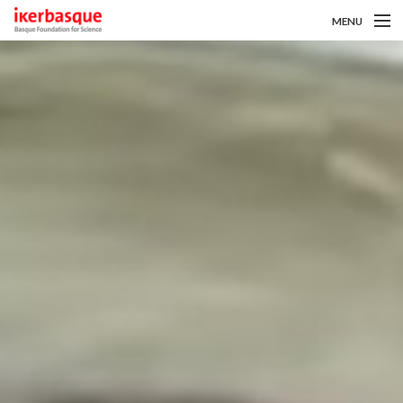
MENU
Pasar al contenido principal
Sobre nosotros
Convocatorias
Investigadoras/es
Noticias
Intranet
es
eu
en