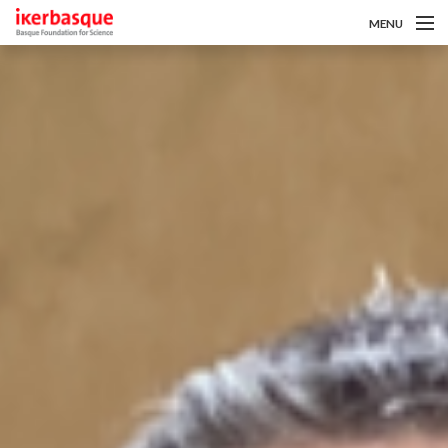
MENU
Pasar al contenido principal
Sobre nosotros
Convocatorias
Investigadoras/es
Noticias
Intranet
es
eu
en