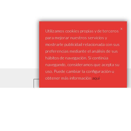
x
Utilizamos cookies propias y de terceros
para mejorar nuestros servicios y
mostrarle publicidad relacionada con sus
preferencias mediante el análisis de sus
hábitos de navegación. Si continúa
navegando, consideramos que acepta su
uso. Puede cambiar la configuración u
obtener más información
aqui
.
Investigador anterior

Siguiente investigador