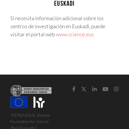
EUSKADI
Si necesita información adicional sobre los
centros de investigación en Euskadi, puede
visitar el portal web
www.science.eus





IKERBASQUE. Basque
Foundation for Science
Plaza Euskadi 5