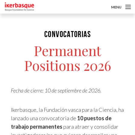
MENU
Pasar al contenido principal
Sobre nosotros
CONVOCATORIAS
Convocatorias
Permanent
Investigadoras/es
Positions 2026
Noticias
Intranet
es
Fecha de cierre: 10 de septiembre de 2026.
eu
Ikerbasque, la Fundación vasca para la Ciencia, ha
en
lanzado una convocatoria de
10 puestos de
trabajo permanentes
para atraer y consolidar
investigadoras/es que quieran desarrollar una