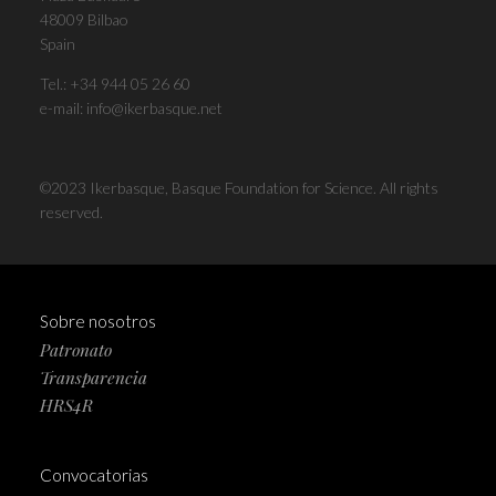
48009 Bilbao
Spain
Tel.:
+34 944 05 26 60
e-mail:
info@ikerbasque.net
©2023 Ikerbasque, Basque Foundation for Science. All rights
reserved.
Sobre nosotros
Patronato
Transparencia
HRS4R
Convocatorias