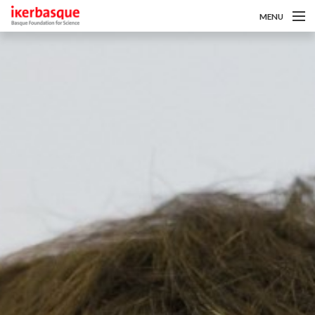
MENU
Pasar al contenido principal
Sobre nosotros
Convocatorias
Investigadoras/es
Noticias
Intranet
es
eu
en