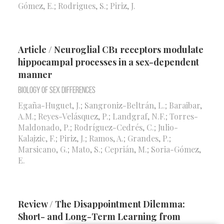
Gómez, E.; Rodrigues, S.; Piriz, J.
Article / Neuroglial CB1 receptors modulate
hippocampal processes in a sex-dependent
manner
Biology of Sex Differences
Egaña-Huguet, J.; Sangroniz-Beltrán, L.; Baraibar,
A.M.; Reyes-Velásquez, P.; Landgraf, N.F.; Torres-
Maldonado, P.; Rodríguez-Cedrés, C.; Julio-
Kalajzic, F.; Piriz, J.; Ramos, A.; Grandes, P.;
Marsicano, G.; Mato, S.; Ceprián, M.; Soria-Gómez,
E.
Review / The Disappointment Dilemma:
Short- and Long-Term Learning from