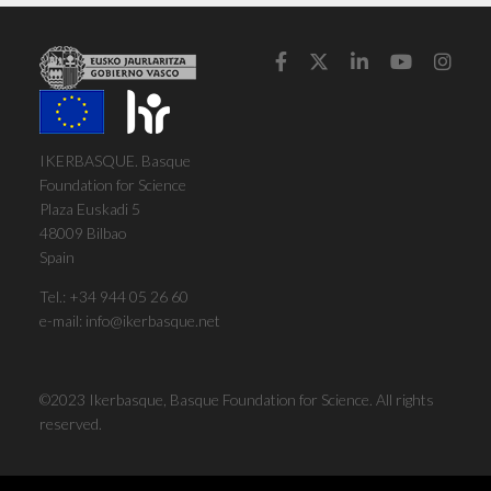





IKERBASQUE. Basque
Foundation for Science
Plaza Euskadi 5
48009 Bilbao
Spain
Tel.:
+34 944 05 26 60
e-mail:
info@ikerbasque.net
©2023 Ikerbasque, Basque Foundation for Science. All rights
reserved.