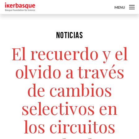
MENU
Pasar al contenido principal
Sobre nosotros
NOTICIAS
Convocatorias
El recuerdo y el
Investigadoras/es
Noticias
olvido a través
Intranet
de cambios
es
selectivos en
eu
los circuitos
en