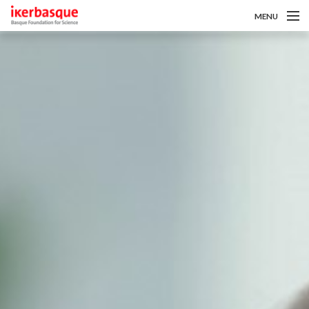
MENU
Pasar al contenido principal
Sobre nosotros
Convocatorias
Investigadoras/es
Noticias
Intranet
es
eu
en