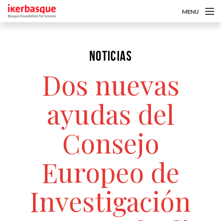
MENU
Pasar al contenido principal
Sobre nosotros
NOTICIAS
Convocatorias
Dos nuevas
Investigadoras/es
Noticias
ayudas del
Intranet
Consejo
es
Europeo de
eu
Investigación
en