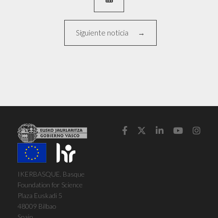
Siguiente noticia





IKERBASQUE. Basque
Foundation for Science
Plaza Euskadi 5
48009 Bilbao
Spain