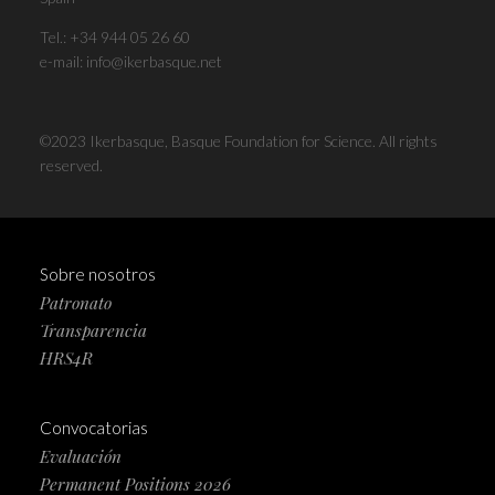
Tel.:
+34 944 05 26 60
e-mail:
info@ikerbasque.net
©2023 Ikerbasque, Basque Foundation for Science. All rights
reserved.
Sobre nosotros
Patronato
Transparencia
HRS4R
Convocatorias
Evaluación
Permanent Positions 2026