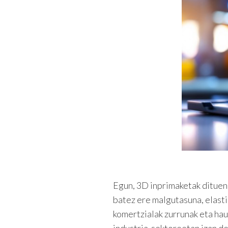
Egun, 3D inprimaketak dituen
batez ere malgutasuna, elasti
komertzialak zurrunak eta haus
industria-sektoreetan izan de