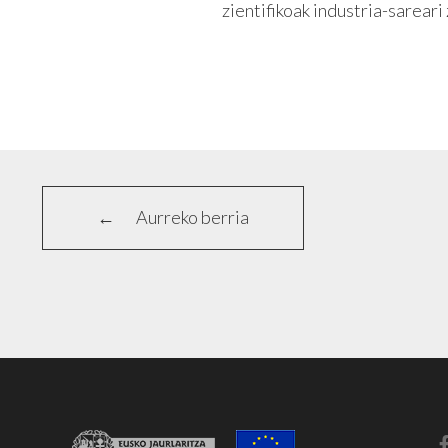
zientifikoak industria-sarear
Aurreko berria