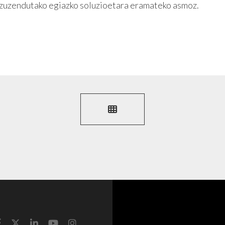
i zuzendutako egiazko soluzioetara eramateko asmoz.





