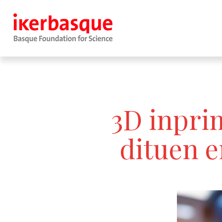
Skip to main content
3D inpri
dituen e