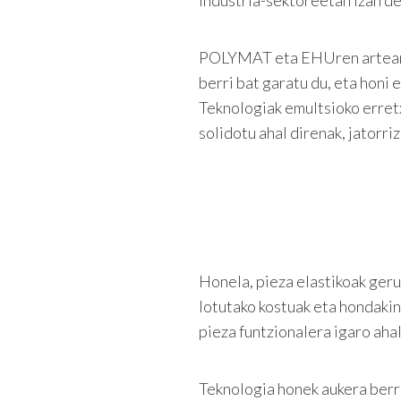
POLYMAT eta EHUren artean s
berri bat garatu du, eta honi
Teknologiak emultsioko erretx
solidotu ahal direnak, jatorr
Honela, pieza elastikoak ger
lotutako kostuak eta hondakin
pieza funtzionalera igaro aha
Teknologia honek aukera berri