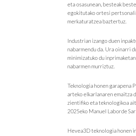
eta osasunean, besteak beste.
egokitutako ortesi pertsonali
merkaturatzea baztertuz.
Industrian izango duen inpak
nabarmendu da. Ura oinarri du
minimizatuko du inprimaketan
nabarmen murriztuz.
Teknologia honen garapena P
arteko elkarlanaren emaitza 
zientifiko eta teknologikoa a
2025eko Manuel Laborde Sari
Hevea3D teknologia honen ind