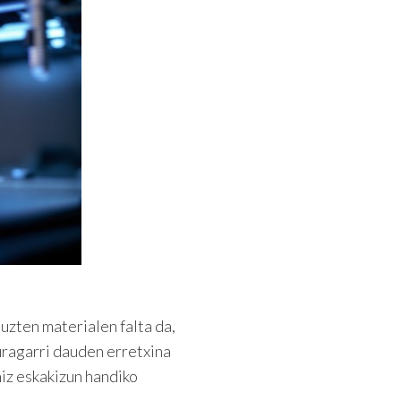
uzten materialen falta da,
uragarri dauden erretxina
hiz eskakizun handiko