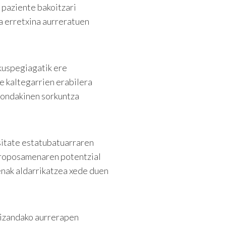
 paziente bakoitzari
ta erretxina aurreratuen
kuspegiagatik ere
e kaltegarrien erabilera
hondakinen sorkuntza
itate estatubatuarraren
 proposamenaren potentzial
enak aldarrikatzea xede duen
 izandako aurrerapen