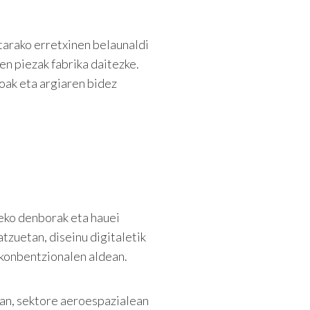
rako erretxinen belaunaldi
en piezak fabrika daitezke.
koak eta argiaren bidez
zeko denborak eta hauei
tzuetan, diseinu digitaletik
 konbentzionalen aldean.
ean, sektore aeroespazialean