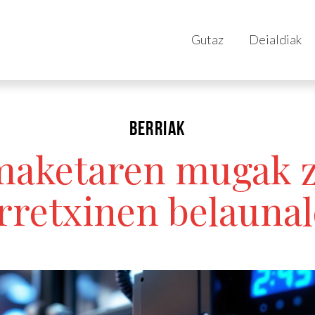
Gutaz
Deialdiak
BERRIAK
maketaren mugak 
rretxinen belaunal