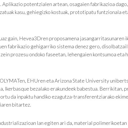
 Aplikazio potentzialen artean, osagaien fabrikazioa dago,
zatuak kasu, gehiegizko kostuak, prototipatu funtzionala e
tuaz gain, Hevea3Dren proposamena jasangarritasunaren i
en fabrikazio gehigarriko sistema denez gero, disolbatzail
 zein prozesu ondoko faseetan, lehengaien kontsumoa eta 
OLYMATen, EHUren eta Arizona State University uniberts
da, Ikerbasque bezalako erakundeek babestua. Berrikitan,
itortu da inpaktu handiko ezagutza-transferentziarako ekim
aren bitartez.
ustrializazioan lan egiten ari da, material polimerikoetan