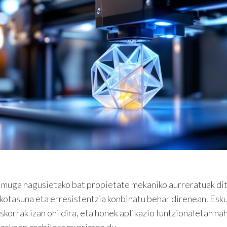
 muga nagusietako bat propietate mekaniko aurreratuak dit
kotasuna eta erresistentzia konbinatu behar direnean. Esk
korrak izan ohi dira, eta honek aplikazio funtzionaletan na
zakeen erabilera murrizten du.