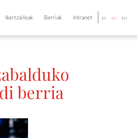
Ikertzaileak
Berriak
Intranet
ES
EU
EN
zabalduko
di berria