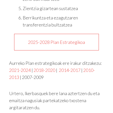
Zientzia gizartean sustatzea
Berrikuntza eta ezagutzaren
transferentzia bultzatzea
2025-2028 Plan Estrategikoa
Aurreko Plan estrategikoak ere irakur ditzakezu:
2021-2024
|
2018-2020
|
2014-2017
|
2010-
2013
| 2007-2009
Urtero, Ikerbasquek bere lana aztertzen du eta
emaitza nagusiak partekatzeko txostena
argitaratzen du.