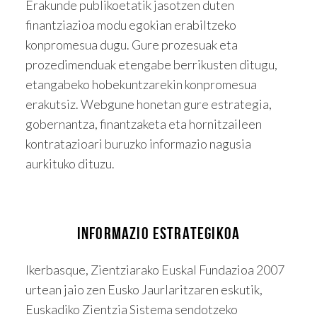
Erakunde publikoetatik jasotzen duten
finantziazioa modu egokian erabiltzeko
konpromesua dugu. Gure prozesuak eta
prozedimenduak etengabe berrikusten ditugu,
etangabeko hobekuntzarekin konpromesua
erakutsiz. Webgune honetan gure estrategia,
gobernantza, finantzaketa eta hornitzaileen
kontratazioari buruzko informazio nagusia
aurkituko dituzu.
INFORMAZIO ESTRATEGIKOA
Ikerbasque, Zientziarako Euskal Fundazioa 2007
urtean jaio zen Eusko Jaurlaritzaren eskutik,
Euskadiko Zientzia Sistema sendotzeko