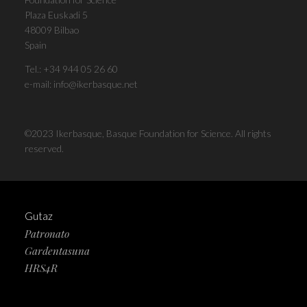
Plaza Euskadi 5
48009 Bilbao
Spain
Tel.:
+34 944 05 26 60
e-mail:
info@ikerbasque.net
©2023 Ikerbasque, Basque Foundation for Science. All rights
reserved.
Gutaz
Patronato
Gardentasuna
HRS4R