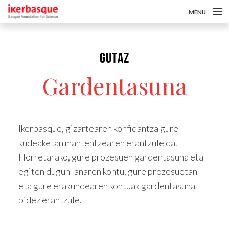
MENU
Skip to main content
Gutaz
GUTAZ
Deialdiak
Gardentasuna
Ikertzaileak
Berriak
Intranet
Ikerbasque, gizartearen konfidantza gure
kudeaketan mantentzearen erantzule da.
es
Horretarako, gure prozesuen gardentasuna eta
egiten dugun lanaren kontu, gure prozesuetan
eu
eta gure erakundearen kontuak gardentasuna
en
bidez erantzule.