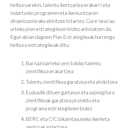
helburuarekin, talentu ikertzailea erakarri eta
indartzeko programen eta ikerkuntzaren
dinamizaziorako ekintzen bitartez. Gure lana lau
urteko plan estrategikoen bidez antolatzen da.
Egun abian dagoen Plan Estrategikoak hurrengo
helburu estrategikoak ditu:
​Bai nazioarteko zein tokiko talentu
zientifikoa erakartzea
Talentu zientifikoa garatzea eta atxikitzea
Euskadik dituen gaitasun eta azpiegitura
zientifikoak garatzea proiektu eta
programa estrategikoen bidez
BERC eta CIC bikaintasuneko ikerketa
zentroak indartzea