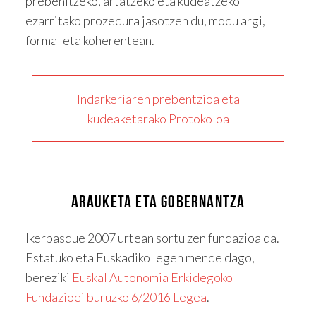
prebenitzeko, artatzeko eta kudeatzeko
ezarritako prozedura jasotzen du, modu argi,
formal eta koherentean.
Indarkeriaren prebentzioa eta
kudeaketarako Protokoloa
ARAUKETA ETA GOBERNANTZA
Ikerbasque 2007 urtean sortu zen fundazioa da.
Estatuko eta Euskadiko legen mende dago,
bereziki
Euskal Autonomia Erkidegoko
Fundazioei buruzko 6/2016 Legea
.