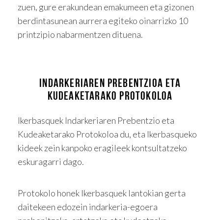
zuen, gure erakundean emakumeen eta gizonen
berdintasunean aurrera egiteko oinarrizko 10
printzipio nabarmentzen dituena.
INDARKERIAREN PREBENTZIOA ETA
KUDEAKETARAKO PROTOKOLOA
Ikerbasquek Indarkeriaren Prebentzio eta
Kudeaketarako Protokoloa du, eta Ikerbasqueko
kideek zein kanpoko eragileek kontsultatzeko
eskuragarri dago.
Protokolo honek Ikerbasquek lantokian gerta
daitekeen edozein indarkeria-egoera