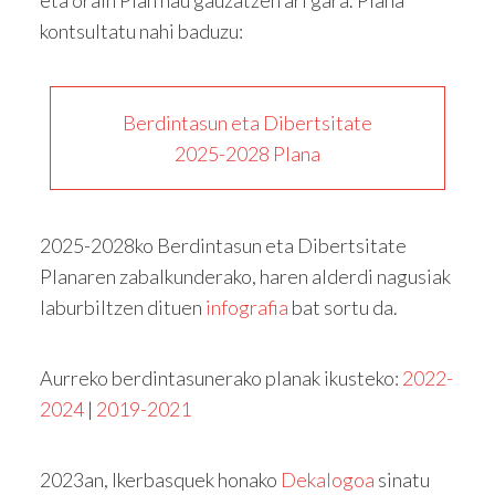
kontsultatu nahi baduzu:
Berdintasun eta Dibertsitate
2025-2028 Plana
2025-2028ko Berdintasun eta Dibertsitate
Planaren zabalkunderako, haren alderdi nagusiak
laburbiltzen dituen
infografia
bat sortu da.
Aurreko berdintasunerako planak ikusteko:
2022-
2024
|
2019-2021
2023an, Ikerbasquek honako
Dekalogoa
sinatu