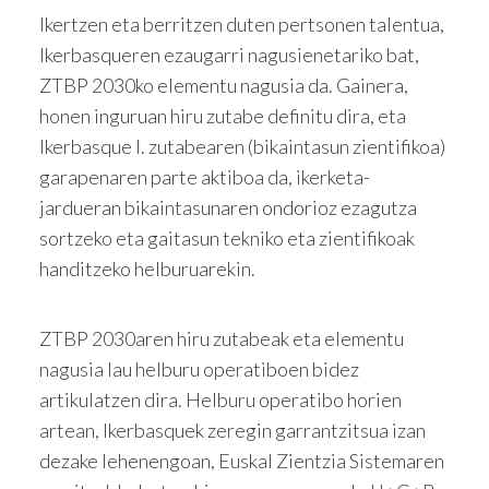
Ikertzen eta berritzen duten pertsonen talentua,
Ikerbasqueren ezaugarri nagusienetariko bat,
ZTBP 2030ko elementu nagusia da. Gainera,
honen inguruan hiru zutabe definitu dira, eta
Ikerbasque I. zutabearen (bikaintasun zientifikoa)
garapenaren parte aktiboa da, ikerketa-
jardueran bikaintasunaren ondorioz ezagutza
sortzeko eta gaitasun tekniko eta zientifikoak
handitzeko helburuarekin.
ZTBP 2030aren hiru zutabeak eta elementu
nagusia lau helburu operatiboen bidez
artikulatzen dira. Helburu operatibo horien
artean, Ikerbasquek zeregin garrantzitsua izan
dezake lehenengoan, Euskal Zientzia Sistemaren