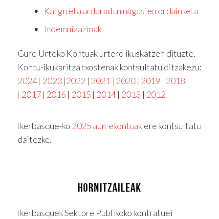
Kargu eta arduradun nagusien ordainketa
Indemnizazioak
Gure Urteko Kontuak urtero ikuskatzen dituzte.
Kontu-ikukaritza txostenak kontsultatu ditzakezu:
2024
|
2023
|
2022
|
2021
|
2020
|
2019
|
2018
|
2017
|
2016
|
2015
|
2014
|
2013
|
2012
Ikerbasque-ko
2025 aurrekontuak
ere kontsultatu
daitezke.
HORNITZAILEAK
Ikerbasquek Sektore Publikoko kontratuei