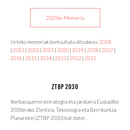
2025ko Memoria
Urteko memoriak kontsultatu ditzakezu:
2024
|
2023
|
2022
|
2021
|
2020
|
2019
|
2018
|
2017
|
2016
|
2015
|
2014
|
2013
|
2012
|
2011
ZTBP 2030
Ikerbasqueren estrategia eta jarduera Euskadiko
2030erako Zientzia, Teknologia eta Berrikuntza
Planarekin (ZTBP 2030) bat dator .