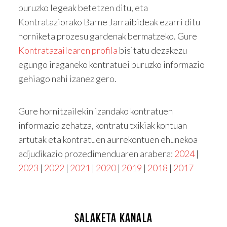
buruzko legeak betetzen ditu, eta
Kontrataziorako Barne Jarraibideak ezarri ditu
horniketa prozesu gardenak bermatzeko. Gure
Kontratazailearen profila
bisitatu dezakezu
egungo iraganeko kontratuei buruzko informazio
gehiago nahi izanez gero.
Gure hornitzailekin izandako kontratuen
informazio zehatza, kontratu txikiak kontuan
artutak eta kontratuen aurrekontuen ehunekoa
adjudikazio prozedimenduaren arabera:
2024
|
2023
|
2022
|
2021
|
2020
|
2019
|
2018
|
2017
SALAKETA KANALA