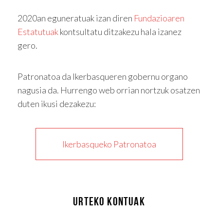
2020an eguneratuak izan diren
Fundazioaren
Estatutuak
kontsultatu ditzakezu hala izanez
gero.
Patronatoa da Ikerbasqueren gobernu organo
nagusia da. Hurrengo web orrian nortzuk osatzen
duten ikusi dezakezu:
Ikerbasqueko Patronatoa
URTEKO KONTUAK