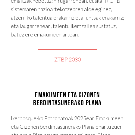
emaitzak hobetuz; hirugarrenean, euskal I+G+B
sistemaren nazioartekotzearen alde eginez,
atzerriko talentua erakarriz eta funtsak erakarriz;
eta laugarrenean, talentu ikertzailea sustatuz,
batez ere emakumeen artean.
ZTBP 2030
EMAKUMEEN ETA GIZONEN
BERDINTASUNERAKO PLANA
Ikerbasque-ko Patronatoak 2025ean Emakumeen
eta Gizonen berdintasunerako Plana onartu zuen
eta orain Plan hau gauzatzen ari gara. Plana