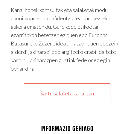
Kanal honek kontsultak eta salaketak modu
anonimoan edo konfidentzialean aurkezteko
aukera ematen du. Gure kode etikoetan
ezarritakoa betetzen ez duen edo Europar
Batasuneko Zuzenbidea urratzen duen edozein
alderdi jakinarazi edo argitzeko erabil daiteke
kanala. Jakinarazpen guztiak fede onez egin
behar dira.
Sartu salaketa kanalean
INFORMAZIO GEHIAGO