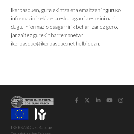
Ikerbasquen, gure ekintza eta emaitzen inguruko
informazio irekia eta eskuragarria eskeini nahi
dugu. Informazio osagarririk behar izanez gero,
jar zaitez gurekin harremanetan
ikerbasque@ikerbasque.net helbidean.





IKERBASQUE. Basque
Foundation for Science