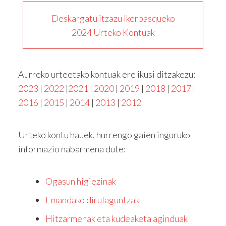
Deskargatu itzazu Ikerbasqueko
2024 Urteko Kontuak
Aurreko urteetako kontuak ere ikusi ditzakezu:
2023
|
2022
|
2021
|
2020
|
2019
|
2018
|
2017
|
2016
|
2015
|
2014
|
2013
|
2012
Urteko kontu hauek, hurrengo gaien inguruko
informazio nabarmena dute:
Ogasun higiezinak
Emandako dirulaguntzak
Hitzarmenak eta kudeaketa aginduak